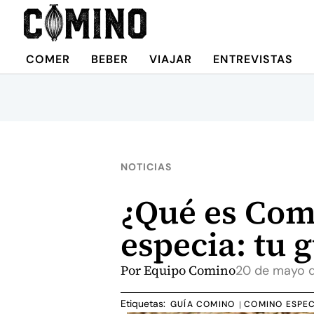
COMER
BEBER
VIAJAR
ENTREVISTAS
NOTICIAS
¿Qué es Com
especia: tu 
Por
Equipo Comino
20 de mayo 
Etiquetas:
GUÍA COMINO
COMINO ESPEC
|