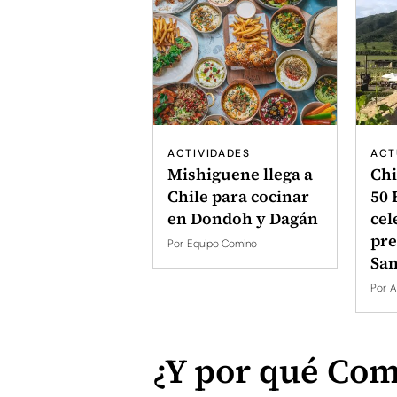
ACTIVIDADES
ACT
Mishiguene llega a
Chi
Chile para cocinar
50 
en Dondoh y Dagán
cel
pre
Por
Equipo Comino
San
Por
A
¿Y por qué Co