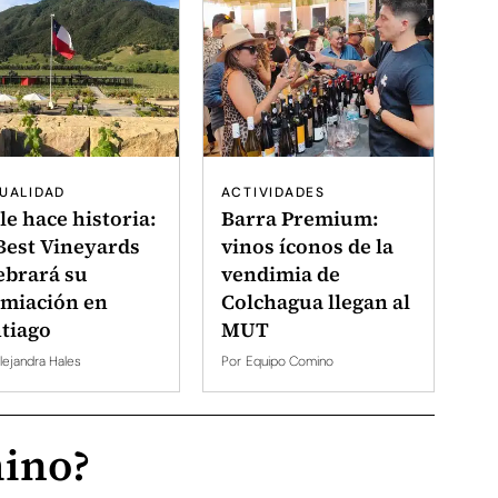
UALIDAD
ACTIVIDADES
le hace historia:
Barra Premium:
Best Vineyards
vinos íconos de la
ebrará su
vendimia de
miación en
Colchagua llegan al
tiago
MUT
lejandra Hales
Por
Equipo Comino
mino?