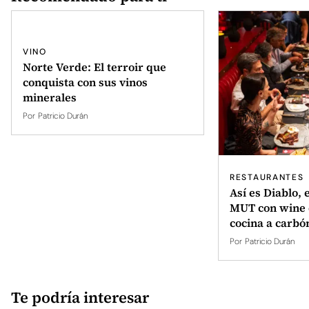
VINO
Norte Verde: El terroir que
conquista con sus vinos
minerales
Por
Patricio Durán
RESTAURANTES
Así es Diablo, 
MUT con wine 
cocina a carbó
Por
Patricio Durán
Te podría interesar