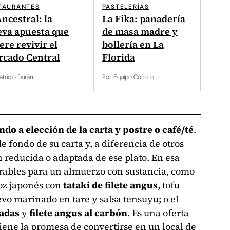
TAURANTES
PASTELERÍAS
Ancestral: la
La Fika: panadería
va apuesta que
de masa madre y
ere revivir el
bollería en La
cado Central
Florida
atricio Durán
Por
Equipo Comino
ndo a elección de la carta y postre o café/té
.
e fondo de su carta y, a diferencia de otros
 reducida o adaptada de ese plato. En esa
rables para un almuerzo con sustancia, como
oz japonés con
tataki de filete angus
, tofu
vo marinado en tare y salsa tensuyu; o el
fadas
y
filete angus al carbón
. Es una oferta
tiene la promesa de convertirse en un local de