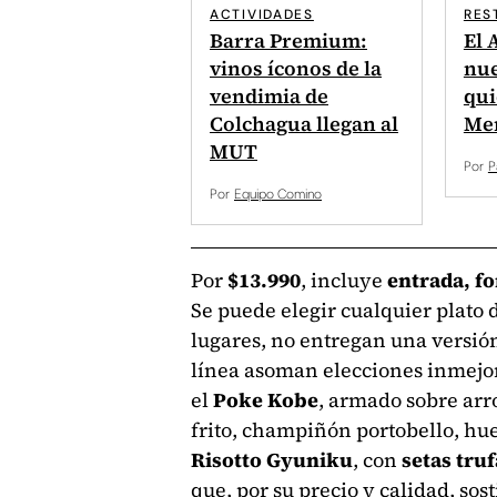
ACTIVIDADES
RES
Barra Premium:
El 
vinos íconos de la
nue
vendimia de
qui
Colchagua llegan al
Mer
MUT
Por
P
Por
Equipo Comino
Por
$13.990
, incluye
entrada, fo
Se puede elegir cualquier plato d
lugares, no entregan una versión
línea asoman elecciones inmejo
el
Poke Kobe
, armado sobre arr
frito, champiñón portobello, hue
Risotto Gyuniku
, con
setas tru
que, por su precio y calidad, sos