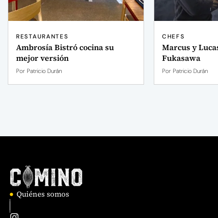
RESTAURANTES
CHEFS
Ambrosía Bistró cocina su
Marcus y Lucas
mejor versión
Fukasawa
Por
Patricio Durán
Por
Patricio Durán
Quiénes somos