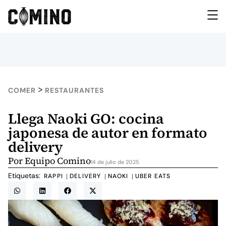
>
COMER
RESTAURANTES
Llega Naoki GO: cocina
japonesa de autor en formato
delivery
Por
Equipo Comino
14 de julio de 2025
Etiquetas:
RAPPI
DELIVERY
NAOKI
UBER EATS
|
|
|