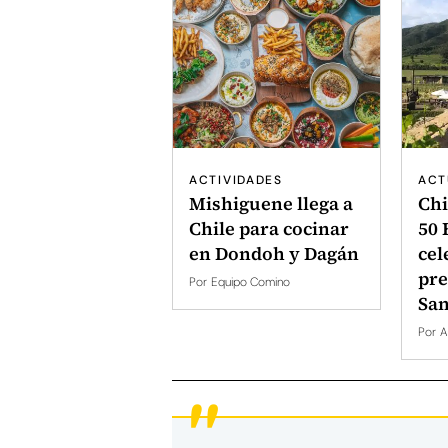
ACTIVIDADES
ACT
Mishiguene llega a
Chi
Chile para cocinar
50 
en Dondoh y Dagán
cel
pre
Por
Equipo Comino
San
Por
A