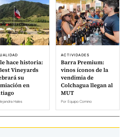
UALIDAD
ACTIVIDADES
le hace historia:
Barra Premium:
Best Vineyards
vinos íconos de la
ebrará su
vendimia de
miación en
Colchagua llegan al
tiago
MUT
lejandra Hales
Por
Equipo Comino