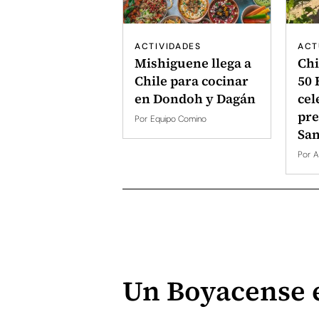
ACTIVIDADES
ACT
Mishiguene llega a
Chi
Chile para cocinar
50 
en Dondoh y Dagán
cel
pre
Por
Equipo Comino
San
Por
A
Un Boyacense e