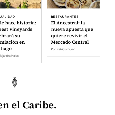
UALIDAD
RESTAURANTES
le hace historia:
El Ancestral: la
Best Vineyards
nueva apuesta que
ebrará su
quiere revivir el
miación en
Mercado Central
tiago
Por
Patricio Durán
lejandra Hales
n el Caribe.