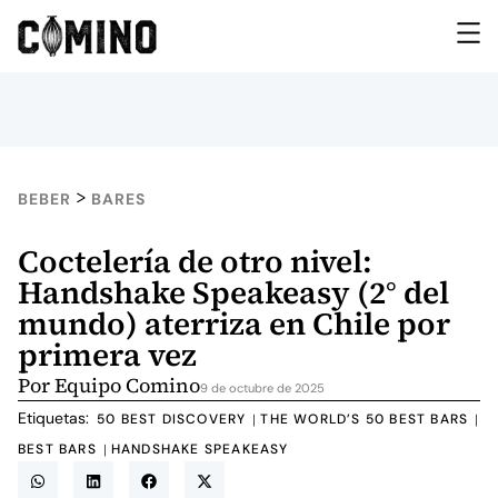
>
BEBER
BARES
Coctelería de otro nivel:
Handshake Speakeasy (2° del
mundo) aterriza en Chile por
primera vez
Por
Equipo Comino
9 de octubre de 2025
Etiquetas:
50 BEST DISCOVERY
THE WORLD’S 50 BEST BARS
|
|
BEST BARS
HANDSHAKE SPEAKEASY
|