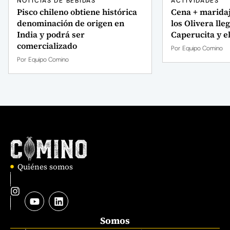
NOTICIAS DE BEBIDAS
ACTIVIDADES
Pisco chileno obtiene histórica
Cena + maridaj
denominación de origen en
los Olivera lle
India y podrá ser
Caperucita y e
comercializado
Por
Equipo Comino
Por
Equipo Comino
Quiénes somos
Somos