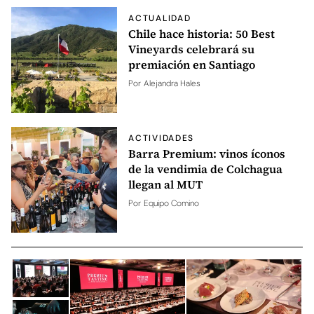
ACTUALIDAD
Chile hace historia: 50 Best
Vineyards celebrará su
premiación en Santiago
Por
Alejandra Hales
ACTIVIDADES
Barra Premium: vinos íconos
de la vendimia de Colchagua
llegan al MUT
Por
Equipo Comino