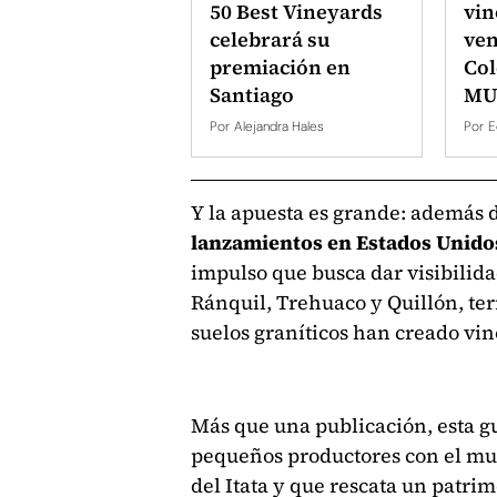
50 Best Vineyards
vin
celebrará su
ven
premiación en
Col
Santiago
MU
Por
Alejandra Hales
Por
E
Y la apuesta es grande: además 
lanzamientos en Estados Unidos 
impulso que busca dar visibili
Ránquil, Trehuaco y Quillón, ter
suelos graníticos han creado vin
Más que una publicación, esta g
pequeños productores con el mun
del Itata y que rescata un patri