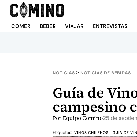
COMER
BEBER
VIAJAR
ENTREVISTAS
>
NOTICIAS
NOTICIAS DE BEBIDAS
Guía de Vinos
campesino c
Por
Equipo Comino
25 de septie
Etiquetas:
VINOS CHILENOS
GUÍA DE VI
|