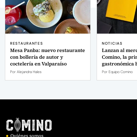
RESTAURANTES
NOTICIAS
Mesa Panba: nuevo restaurante
Lanzan al mer
con bollería de autor y
Comino, la pri
coctelería en Valparaíso
gastronómica b
Por
Alejandra Hales
Por
Equipo Comino
Quiénes somos