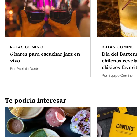
RUTAS COMINO
RUTAS COMINO
6 bares para escuchar jazz en
Día del Barten
vivo
chilenos revel
clásicos favori
Por
Patricio Durán
Por
Equipo Comino
Te podría interesar