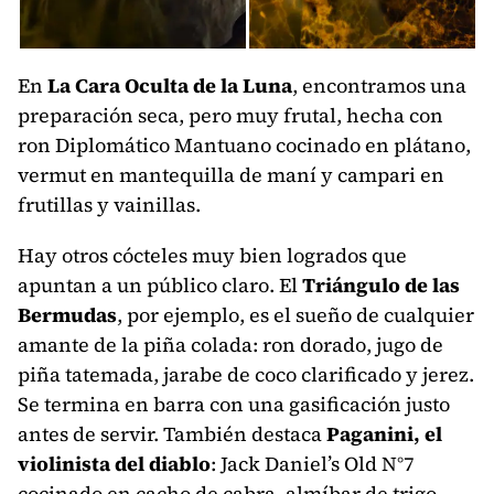
En
La Cara Oculta de la Luna
, encontramos una
preparación seca, pero muy frutal, hecha con
ron Diplomático Mantuano cocinado en plátano,
vermut en mantequilla de maní y campari en
frutillas y vainillas.
Hay otros cócteles muy bien logrados que
apuntan a un público claro. El
Triángulo de las
Bermudas
, por ejemplo, es el sueño de cualquier
amante de la piña colada: ron dorado, jugo de
piña tatemada, jarabe de coco clarificado y jerez.
Se termina en barra con una gasificación justo
antes de servir. También destaca
Paganini, el
violinista del diablo
: Jack Daniel’s Old N°7
cocinado en cacho de cabra, almíbar de trigo