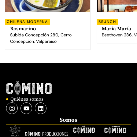
CHILENA MODERNA
BRUNCH
Rosmarino
María María
Subida Concepción 280, Cerro
Beethoven 286, V
Concepción, Valparaíso
Quiénes somos
Somos