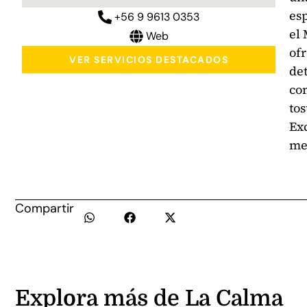
es
+56 9 9613 0353
el 
Web
of
VER SERVICIOS DESTACADOS
de
co
tos
Exc
mej
Compartir
Explora más de La Calma