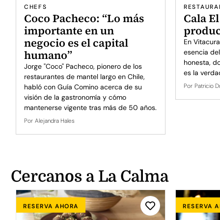
CHEFS
RESTAURA
Coco Pacheco: “Lo más
Cala El
importante en un
produ
negocio es el capital
En Vitacura
humano”
esencia de
honesta, do
Jorge "Coco" Pacheco, pionero de los
es la verda
restaurantes de mantel largo en Chile,
Por
Patricio D
habló con Guía Comino acerca de su
visión de la gastronomía y cómo
mantenerse vigente tras más de 50 años.
Por
Alejandra Hales
Cercanos a La Calma
RESERVA AHORA
RESERVA 