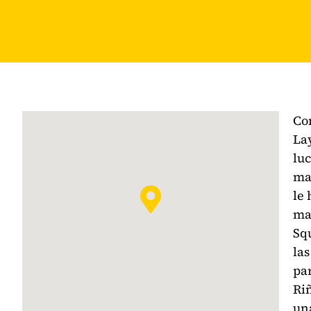
Co
Lay
lu
ma
le 
mar
Squ
las
par
Riñ
una