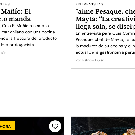
NTES
ENTREVISTAS
 Mañío: El
Jaime Pesaque, ch
cto manda
Mayta: “La creativ
llega sola, se disci
, Cala El Mañío rescata la
l mar chileno con una cocina
En entrevista para Guía Comin
nde la frescura del producto
Pesaque, chef de Mayta, refle
dera protagonista.
la madurez de su cocina y el
actual de la gastronomía peru
urán
Por
Patricio Durán
AHORA