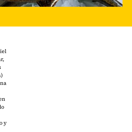
iel
r,
s
a)
ina
ven
do
o y