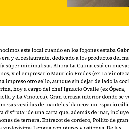
nocimos este local cuando en los fogones estaba Gabr
era y el restaurante, dedicado a los productos del ma
cía súper minimalista. Ahora La Calma está en nueva
nos, y el empresario Mauricio Fredes (ex La Vinotec
ha impreso otro sello, aunque sin dejar de lado la coc
ina, hoy a cargo del chef Ignacio Ovalle (ex Ópera,
ella y La Vinoteca). Gran terraza interior donde se 
 mesas vestidas de manteles blancos; un espacio cáli
a disfrutar de una carta que, además de mar, incluye
ones de ternera, Entrecot de cordero, Pollito de gran
 gustosísima Lengua con piures y ostiones. De las