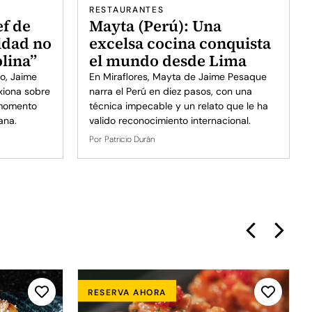
RESTAURANTES
ef de
Mayta (Perú): Una
idad no
excelsa cocina conquista
plina”
el mundo desde Lima
o, Jaime
En Miraflores, Mayta de Jaime Pesaque
xiona sobre
narra el Perú en diez pasos, con una
 momento
técnica impecable y un relato que le ha
ana.
valido reconocimiento internacional.
Por
Patricio Durán
RESERVA AHORA