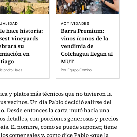
UALIDAD
ACTIVIDADES
le hace historia:
Barra Premium:
Best Vineyards
vinos íconos de la
ebrará su
vendimia de
miación en
Colchagua llegan al
tiago
MUT
lejandra Hales
Por
Equipo Comino
uca y platos más técnicos que no tuvieron la
s vecinos. Un día Pablo decidió salirse del
odo. Desde entonces la carta mutó hacia una
s detalles, con porciones generosas y precios
 país. El nombre, como se puede suponer, tiene
 los comensales y, como dice Pablo «que la