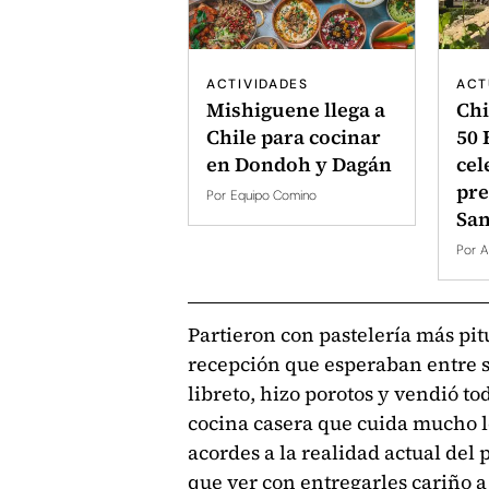
ACTIVIDADES
ACT
Mishiguene llega a
Chi
Chile para cocinar
50 
en Dondoh y Dagán
cel
pre
Por
Equipo Comino
San
Por
A
Partieron con pastelería más pit
recepción que esperaban entre su
libreto, hizo porotos y vendió t
cocina casera que cuida mucho lo
acordes a la realidad actual del
que ver con entregarles cariño a