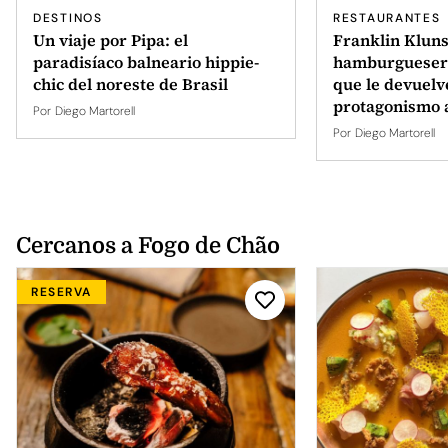
DESTINOS
RESTAURANTES
Un viaje por Pipa: el
Franklin Klun
paradisíaco balneario hippie-
hamburgueserí
chic del noreste de Brasil
que le devuelv
protagonismo a
Por
Diego Martorell
Por
Diego Martorell
Cercanos a Fogo de Chão
RESERVA