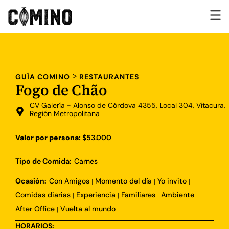
>
GUÍA COMINO
RESTAURANTES
Fogo de Chão
CV Galería - Alonso de Córdova 4355, Local 304, Vitacura,
Región Metropolitana
Valor por persona:
$53.000
Tipo de Comida:
Carnes
Ocasión:
Con Amigos
Momento del día
Yo invito
|
|
|
Comidas diarias
Experiencia
Familiares
Ambiente
|
|
|
|
After Office
Vuelta al mundo
|
HORARIOS: