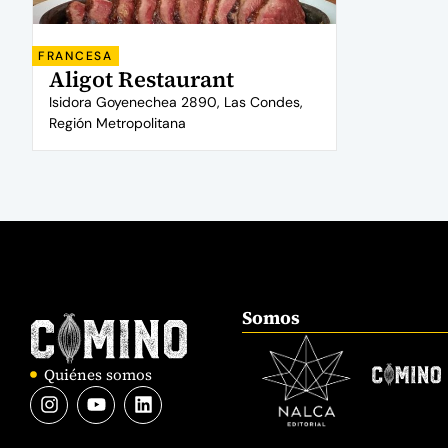
FRANCESA
Aligot Restaurant
Isidora Goyenechea 2890, Las Condes,
Región Metropolitana
Somos
Quiénes somos