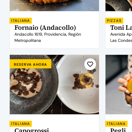
ITALIANA
PIZZAS
Fornaio (Andacollo)
Toni L
Andacollo 1619, Providencia, Región
Avenida Ap
Metropolitana
Las Condes
RESERVA AHORA
ITALIANA
ITALIANA
Capogrossi
Pegli