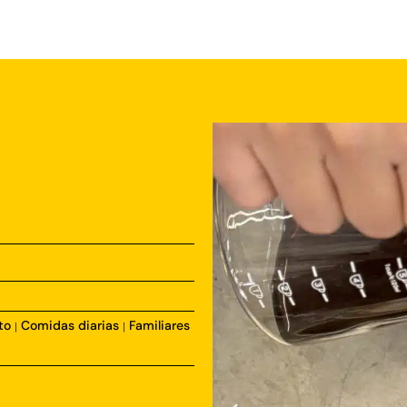
to
Comidas diarias
Familiares
|
|