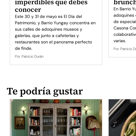
imperdibles que debes
brunch
conocer
En Barrio Y
adoquines e
Este 30 y 31 de mayo es El Día del
de especia
Patrimonio, y Barrio Yungay concentra en
Casona Com
sus calles de adoquines museos y
colaborativ
galerías, que junto a cafeterías y
varias.
restaurantes son el panorama perfecto
de finde.
Por
Patricio D
Por
Patricio Durán
Te podría gustar