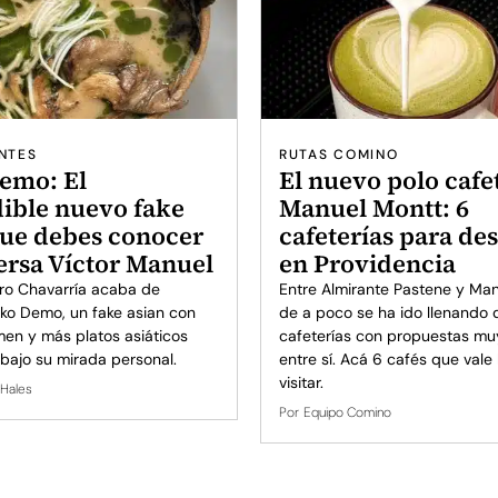
NTES
RUTAS COMINO
emo: El
El nuevo polo cafe
ible nuevo fake
Manuel Montt: 6
que debes conocer
cafeterías para de
Persa Víctor Manuel
en Providencia
dro Chavarría acaba de
Entre Almirante Pastene y Man
oko Demo, un fake asian con
de a poco se ha ido llenando 
men y más platos asiáticos
cafeterías con propuestas muy
 bajo su mirada personal.
entre sí. Acá 6 cafés que vale
visitar.
 Hales
Por
Equipo Comino