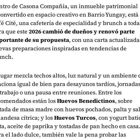
ntro de Casona Compañía, un inmueble patrimonial
onvertido en espacio creativo en Barrio Yungay, está
é Cité, una cafetería de especialidad y brunch a toda
ra que este
2026 cambió de dueños y renovó parte
portante de su propuesta
, con una carta actualizada
evas preparaciones inspiradas en tendencias de
unch.
lugar mezcla techos altos, luz natural y un ambiente
ciona igual de bien para desayunos tardíos, jornada
trabajo o una pausa entre reuniones. Entre los
comendados están los
Huevos Benedictinos
, sobre
stada de masa madre con huevos pochados, palta y sa
andesa cítrica; y los
Huevos Turcos
, con yogurt bati
ta, aceite de paprika y tostadas de pan hecho en casa
a el lado dulce, también vale la pena probar las