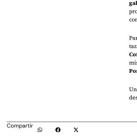
ga
pr
con
Par
taz
Co
mi
Po
Un 
des
Compartir