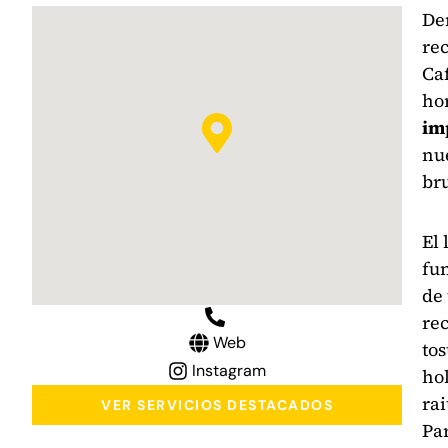
De
rec
Caf
ho
im
nu
br
El 
fun
de 
re
Web
to
Instagram
hol
rai
VER SERVICIOS DESTACADOS
Par