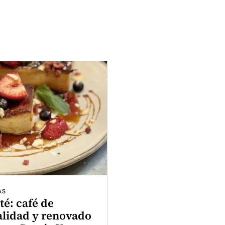
AS
té: café de
alidad y renovado