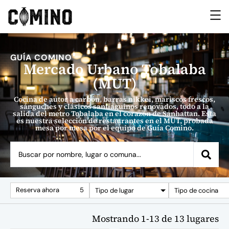
GUÍA COMINO
Mercado Urbano Tobalaba
(MUT)
Cocina de autor a carbón, barras nikkei, mariscos frescos,
sánguches y clásicos santiaguinos renovados, todo a la
salida del metro Tobalaba en el corazón de Sanhattan. Esta
es nuestra selección de restaurantes en el MUT, probada
mesa por mesa por el equipo de Guía Comino.
Reserva ahora
5
Tipo de lugar
Tipo de cocina
Mostrando
1
-
13
de
13
lugares