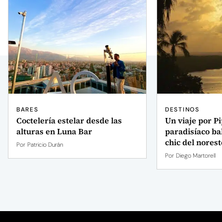
BARES
DESTINOS
Coctelería estelar desde las
Un viaje por Pi
alturas en Luna Bar
paradisíaco ba
chic del norest
Por
Patricio Durán
Por
Diego Martorell