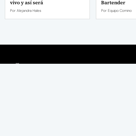
vivo y así será
Bartender
Por
Alejandra Hales
Por
Equipo Comino
Quiénes somos
Somos