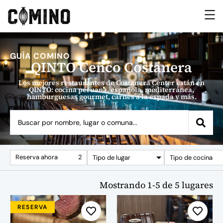
GUÍA COMINO
QINTO Cenco Costanera
Los mejores restaurantes de Costanera Center están en
QINTO: cocina peruana, española, mediterránea,
hamburguesas gourmet, carnes a la espada y más.
Reserva ahora
2
Tipo de lugar
Tipo de cocina
Mostrando
1
-
5
de
5
lugares
RESERVA