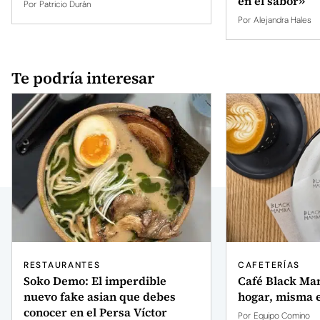
en el sabor»
Por
Patricio Durán
Por
Alejandra Hales
Te podría interesar
RESTAURANTES
CAFETERÍAS
Soko Demo: El imperdible
Café Black Ma
nuevo fake asian que debes
hogar, misma 
conocer en el Persa Víctor
Por
Equipo Comino