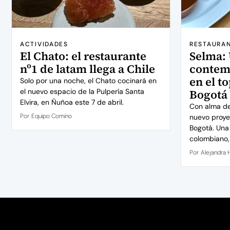
ACTIVIDADES
RESTAURA
El Chato: el restaurante
Selma: 
nº1 de latam llega a Chile
contemp
en el t
Solo por una noche, el Chato cocinará en
el nuevo espacio de la Pulpería Santa
Bogotá
Elvira, en Ñuñoa este 7 de abril.
Con alma de 
Por
Equipo Comino
nuevo proye
Bogotá. Una 
colombiano, 
Por
Alejandra 